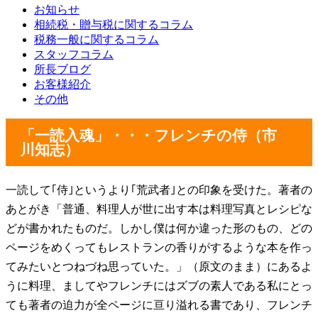
お知らせ
相続税・贈与税に関するコラム
税務一般に関するコラム
スタッフコラム
所長ブログ
お客様紹介
その他
「一読入魂」・・・フレンチの侍（市
川知志）
一読して｢侍｣というより｢荒武者｣との印象を受けた。著者の
あとがき「普通、料理人が世に出す本は料理写真とレシピな
どが書かれたものだ。しかし僕は何か違った形のもの、どの
ページをめくってもレストランの香りがするような本を作っ
てみたいとつねづね思っていた。」（原文のまま）にあるよ
うに料理、ましてやフレンチにはズブの素人である私にとっ
ても著者の迫力が全ページに亘り溢れる書であり、フレンチ