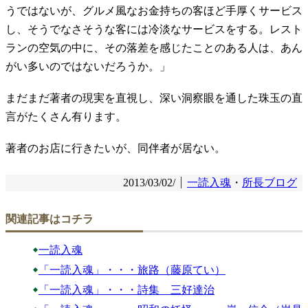
うではないが、グルメ風なお金持ちの客ほど手厚くサービス
し、そうでなさそうな客には冷淡なサービスをする。レスト
ランの空気の中に、その落差を感じたことのある人は、あん
がい多いのではないだろうか。」
まだまだ著者の現実を直視し、深い洞察眼を通した珠玉の直
言がたくさん有ります。
著者のお店に行きたいが、同伴者が居ない。
2013/03/02/
一読入魂
・
所長ブログ
関連記事はコチラ
一読入魂
「一読入魂」・・・旅路（藤原てい）
「一読入魂」・・・詩集 三好達治