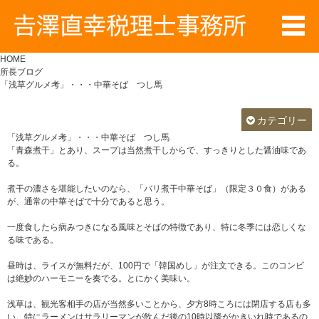
HOME
所長ブログ
「浅草グルメ考」・・・中華そば つし馬
カテゴリー
「浅草グルメ考」・・・中華そば つし馬
「青森煮干」とあり、スープは当然煮干しからで、すっきりとした醤油味であ
る。
煮干の濃さを堪能したいのなら、「バリ煮干中華そば」（限定３０食）がある
が、通常の中華そばで十分であると思う。
一度食したら病みつきになる風味とそばの特徴であり、特に冬季には恋しくな
る味である。
昼時は、ライスが無料だが、100円で「韓国めし」が注文できる。このコンビ
は絶妙のハーモニーを奏でる。とにかく美味い。
浅草は、観光客相手の店が当然多いことから、夕方8時ころには閉店する店も多
い。特にラーメンはサラリーマンが飲んだ後の10時以降がかきいれ時であるの