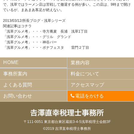
で、浅草ではラーメン店は苦戦して撤退する例が多い。この店は、9時まで開け
ているが、まあまあ客足が絶えない。
2013/03/12/
所長ブログ
・
浅草シリーズ
関連記事はコチラ
「浅草グルメ考」・・・寺方蕎麦 長浦 浅草1丁目
「浅草グルメ考」・・・グリル グランド
「浅草グルメ考」・・・神谷バー
「浅草グルメ考」・・・ボナフェスタ 雷門２丁目
HOME
業務内容
事務所案内
料金について
よくある質問
アクセスマップ
お問い合わせ
電話をかける
〒111-0051 東京都台東区蔵前3-4-5浅草税理士会館3F
©2019 吉澤直幸税理士事務所