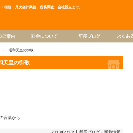
与・相続・月次会計業務、税務調査、会社設立まで。
・・・昭和天皇の御歌
和天皇の御歌
の言葉から
2013/04/13/
所長ブログ
・
新着情報