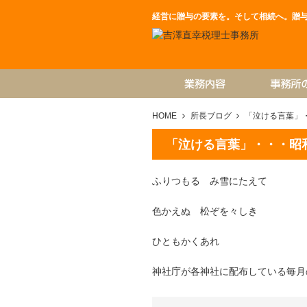
経営に贈与の要素を。そして相続へ。贈
HOME
所長ブログ
「泣ける言葉」
「泣ける言葉」・・・昭
ふりつもる み雪にたえて
色かえぬ 松ぞを々しき
ひともかくあれ
神社庁が各神社に配布している毎月