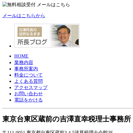
メールはこちらから
HOME
業務内容
事務所案内
料金について
よくある質問
アクセスマップ
お問い合わせ
電話をかける
東京台東区蔵前の
吉澤直幸税理士事務所
〒111-0051 東京都台東区蔵前3-4-5浅草税理士会館3F