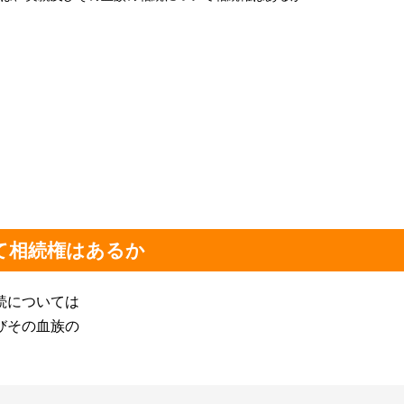
て相続権はあるか
続については
びその血族の